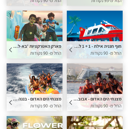
החל מ-95 נקודות
החל מ- 90 נקודות
חוף חנניה אילת - 1 + 1 לכרטיס
פארק האטרקציות 'בא-לגן' - מבוגר חינם ברכישת כרטיס לילד במחיר מלא
החל מ- 90 נקודות
החל מ- 90 נקודות
מצנחי הים האדום - אבוב שכיבה - 1+1 לכרטיס
מצנחי הים האדום - בננה - 1 + 1 לכרטיס
החל מ- 90 נקודות
החל מ- 90 נקודות