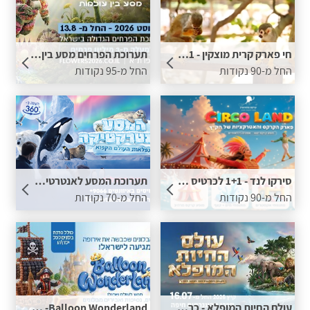
חי פארק קרית מוצקין - 1+1 לכרטיס תמורת נקודות
תערוכת הפרחים מסע בין עולמות - כרטיס ב 64 ש"ח בתוספת נקודות
החל מ-90 נקודות
החל מ-95 נקודות
סירקו לנד - 1+1 לכרטיס תמורת נקודות
תערוכת המסע לאנטרטיקה - כרטיס ב 49 ש"ח בתוספת נקודות
החל מ-90 נקודות
החל מ-70 נקודות
עולם החיות המופלא - כרטיס ב 55 ש"ח בתוספת נקודות
Balloon Wonderland- כרטיס ב 55 ש"ח בתוספת נקודות