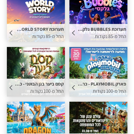
תערוכת BUBBLES גלקסי - כרטיס ב 55 ש"ח בתוספת נקודות
תערוכת WORLD STORY - כרטיס ב 55 ש"ח בתוספת נקודות
החל מ-85 נקודות
החל מ-85 נקודות
פארק PLAYMOBIL - כרטיס ב 55 ש"ח בתוספת נקודות
קסם ביער בגן הבוטני - כרטיס ב 46 ש"ח בתוספת נקודות
החל מ-100 נקודות
החל מ-100 נקודות