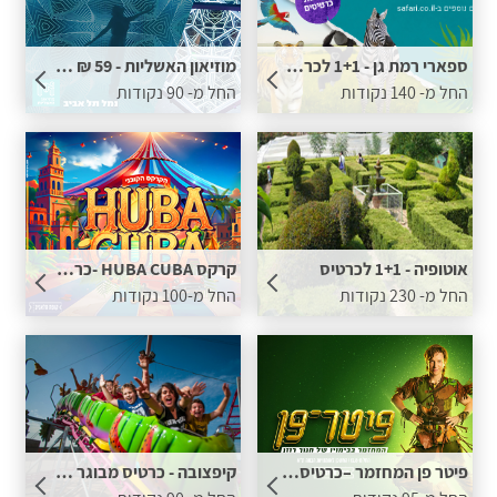
ספארי רמת גן - 1+1 לכרטיס
מוזיאון האשליות - 59 ₪ לכרטיס בתוספת נקודות
החל מ- 140 נקודות
החל מ- 90 נקודות
אוטופיה - 1+1 לכרטיס
קרקס HUBA CUBA -כרטיס ב 69 ש''ח בתוספת נקודות
החל מ- 230 נקודות
החל מ-100 נקודות
פיטר פן המחזמר –כרטיס החל מ 79 ש"ח בתוספת נקודות
קיפצובה - כרטיס מבוגר חינם ברכישת כרטיס ילד