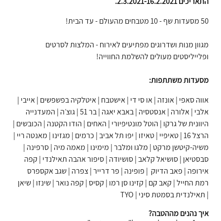
התאריכים 2.3.2021-16.2.2021.
50 מסעדות שף - 10 מטבחים מהעולם - עד הבית!
מגוון מנות ושדרוגים מפתיעים לאירוח - המלצות לסרטים
ופלייליסטים מעולים להשלמת החווייה!
מסעדות משתתפות:
אווה סאפי | אונזה | או סי די | אישטבח | איטלקיה בפשפשים | אייבי |
אלבי | אלורה | אנסטסיה | באבא יאגה | בר 51 | גוצ׳ה | המעדנייה
היוונית של גרקו | הוטל מונטיפיורי | האחים | הודו הקטנה | הכובשים |
הרצל 16 | טאיפיי | טאיזו | יפו תל אביב | כרמים | מגזינו | מאנטה ריי |
משיה-קיטשן מרקט | מלגו ומלבר | מימינו | מאמה מיה | סרפינה |
סבסטיאן | סושיאל קלאב | סושיודה | סיפור אהבה תאילנדי | קפה
אירופה | פאב הדיוק | פופינה | פר דרייר | צפרה | שגב אקספרס
רמת החייל | קאב קם | קזינו סן רמו | קסיס | קפה נואר | שינזו | שיאן
| תאילנדית בסמטת סיני | TYO
איך נהנים מההטבה?