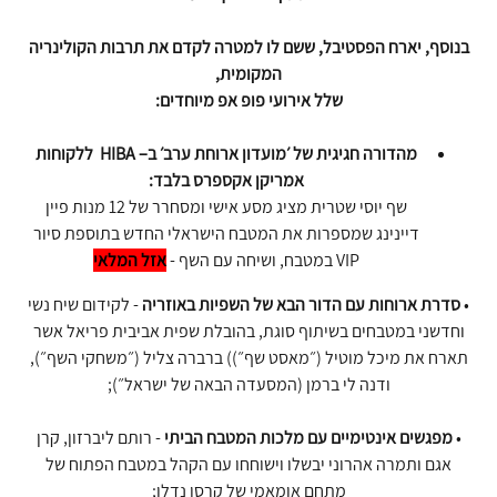
בנוסף, יארח הפסטיבל, ששם לו למטרה לקדם את תרבות הקולינריה
המקומית,
שלל אירועי פופ אפ מיוחדים:
מהדורה חגיגית של ׳מועדון ארוחת ערב׳ ב– HIBA ללקוחות
אמריקן אקספרס בלבד:
שף יוסי שטרית מציג מסע אישי ומסחרר של 12 מנות פיין
דיינינג שמספרות את המטבח הישראלי החדש בתוספת סיור
VIP במטבח, ושיחה עם השף -
אזל המלאי
•
סדרת ארוחות עם הדור הבא של השפיות באוזריה
- לקידום שיח נשי
וחדשני במטבחים בשיתוף סוגת, בהובלת שפית אביבית פריאל אשר
תארח את מיכל מוטיל (״מאסט שף״)) ברברה צליל (״משחקי השף״),
ודנה לי ברמן (המסעדה הבאה של ישראל״);
•
מפגשים אינטימיים עם מלכות המטבח הביתי
- רותם ליברזון, קרן
אגם ותמרה אהרוני יבשלו וישוחחו עם הקהל במטבח הפתוח של
מתחם אומאמי של קרסו נדלן;