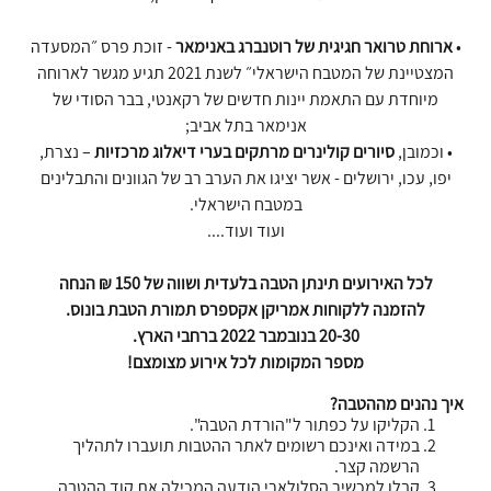
•
ארוחת טרואר חגיגית של רוטנברג באנימאר
- זוכת פרס ״המסעדה
המצטיינת של המטבח הישראלי״ לשנת 2021 תגיע מגשר לארוחה
מיוחדת עם התאמת יינות חדשים של רקאנטי, בבר הסודי של
אנימאר בתל אביב;
• וכמובן,
סיורים קולינרים מרתקים בערי דיאלוג מרכזיות
– נצרת,
יפו, עכו, ירושלים - אשר יציגו את הערב רב של הגוונים והתבלינים
במטבח הישראלי.
ועוד ועוד....
לכל האירועים תינתן הטבה בלעדית ושווה של 150 ₪ הנחה
להזמנה ללקוחות אמריקן אקספרס תמורת הטבת בונוס.
20-30 בנובמבר 2022 ברחבי הארץ.
מספר המקומות לכל אירוע מצומצם!
איך נהנים מההטבה?
הקליקו על כפתור ל"הורדת הטבה".
במידה ואינכם רשומים לאתר ההטבות תועברו לתהליך
הרשמה קצר.
קבלו למכשיר הסלולארי הודעה המכילה את קוד ההטבה.