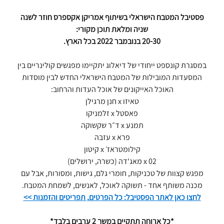
פסטיבל המטבח הישראלי בשיתוף אמריקן אקספרס חוזר לשנה
שניה ומלאת תוכן מקורי:
20-30 בנובמבר 2022 בכל הארץ.
במסגרת קונספט ייחודי של דיאלוג יתקיימו מפגשים קולינריים בין
המסעדות המובילות של המטבח הישראלי החדש לבין מוסדות
האוכל האייקונים של אוכל העדות והרחוב:
טאיזו x חנן מרגילן
פאסטל x זלמניקו
תמנע x ד״ר שקשוקה
פרא x עזבה
קילומטראז׳ x קיטון
02 x מאג'דה (כשרה, ירושלים)
מפגש קצוות של טכניקות, חומרי גלם, גישות, ומסורות, אבל עם
מכנה משותף אחד - תשוקה לאוכל, לאנשים, לשמחת המטבח.
לחצו כאן לאתר הפסטיבל: כל הפרטים, תפריטים והזמנות >>
*כל ארוחה תתקיים במשך 2 ערבים בלבד*