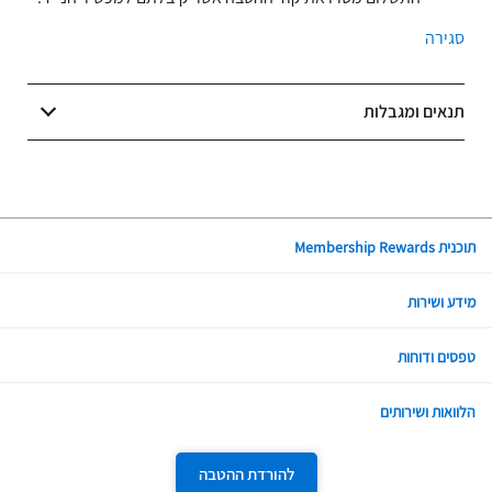
סגירה
תנאים ומגבלות
תוכנית Membership Rewards
מידע ושירות
טפסים ודוחות
הלוואות ושירותים
כתובת: בית ישראכרט, בני ברק, רחוב בר כוכבא 12
טלפון: *6272
להורדת ההטבה