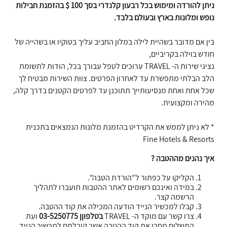
ניתן להורדה ומימוש בכל רבעון קלנדרי בסך 100 $ בהזמנת חבילות
נופש ומלונות בארץ ובעולם בלבד.
בין אם מדובר בשהיית לילה במלון החביב עליך בטוקיו או בשהייה של
חודש בוילה בקריביים,
נציגי שירות ה- TRAVEL ערוכים לטפל עבורך בכל, הודות לתשומת
הלב הבלתי מתפשרת עד לאחרון הפרטים. צוות השירות מבטיח לך
שכל אחת ואחת מנסיעותייך תתוכנן עד לפרטים הקטנים בדרך קלה,
מהירה ומקצועית.
* לא ניתן לממש את הקרדיט בהזמנת מלונות הנמצאים בתכנית
Fine Hotels & Resorts
איך נהנים מההטבה ?
הקליקו על כפתור ל"הורדת הטבה".
במידה ואינכם רשומים לאתר ההטבות תועברו לתהליך
הרשמה קצר.
קבלו למכשיר הנייד הודעה המכילה את קוד ההטבה.
צרו קשר עם מוקד ה- TRAVEL
בטלפוןן 03-5250775
ועת
התשלום מסרו את קוד ההטבה אשר קיבלתם למכשיר הנייד.