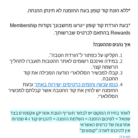
*ללא הזנת קוד קופון בעת ההזמנה לא תינתן ההנחה.
*בעת הורדת קוד קופון ייגרעו מחשבונך נקודות Membership
Rewards בהתאם לכרטיס שברשותך.
איך נהנים מההטבה?
הקליקו על כפתור ל"הורדת הטבה".
במידה ואינכם רשומים לאתר ההטבות תועברו לתהליך
הרשמה קצר.
קבלו למכשיר הסלולארי הודעה המכילה את קוד
ההטבה.
כנסו עכשיו והזמינו כרטיסים ישירות באתר
ובעת
ההזמנה יש להזין את קוד ההטבה אשר קבלתם למכשיר
הסלולארי.
לאחר בחירת המקום יש לבחור תעריף הטבת אמריקן אקספרס בצד
שמאל > לסיכום הזמנה > השלמת הזמנה > להכניס קוד ו-4 ספרות
אחרונות של כרטיס האשראי
אין להיכנס לשדה "קופונים"
סגירה