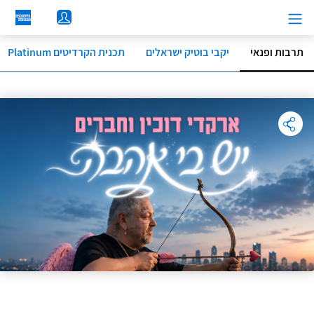
לג
תוכן
מרכזי
תרבות ופנאי
יקבי בוטיק ישראלים
תכנית הקרדיטים Platinum