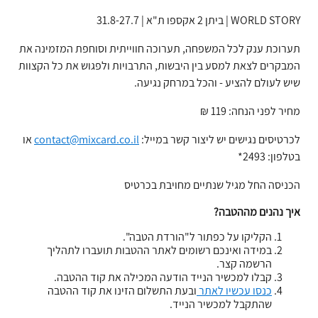
WORLD STORY | ביתן 2 אקספו ת"א | 31.8-27.7
תערוכת ענק לכל המשפחה, תערוכה חווייתית וסוחפת המזמינה את
המבקרים לצאת למסע בין היבשות, התרבויות ולפגוש את כל הקצוות
שיש לעולם להציע - והכל במרחק נגיעה.
מחיר לפני הנחה: 119 ₪
לכרטיסים נגישים יש ליצור קשר במייל
:
contact@mixcard.co.il
או
בטלפון: 2493
*
הכניסה החל מגיל שנתיים מחויבת בכרטיס
איך נהנים מההטבה?
הקליקו על כפתור ל"הורדת הטבה".
במידה ואינכם רשומים לאתר ההטבות תועברו לתהליך
הרשמה קצר.
קבלו למכשיר הנייד הודעה המכילה את קוד ההטבה.
כנסו עכשיו לאתר
ובעת התשלום הזינו את קוד ההטבה
שהתקבל למכשיר הנייד.