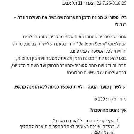
22.7.25-31.8.25 |
האנגר 11 תל אביב
בלון סטורי 3: מכונת הזמן התערוכה שכובשת את העולם חוזרת –
בגדול
!
אחרי שני סבבים שסחפו מאות אלפי מבקרים, מותג הבלונים
הבינלאומי "Balloon Story" חוזר בפעם השלישית, צבעוני, מרגש
וחווייתי לכל המשפחה מאי פעם.
בואו להיכנס לתוך מכונת הזמן ולצאת למסע חוויתי בין תקופות,
תרבויות ודמויות מההיסטוריה-מהעבר הרחוק ועד העתיד הדמיוני,
דרך עולמות ענק עשויים מבלונים!
יש לשריין מועדי הגעה – לא תתאפשר כניסה ללא הזמנה מראש
.
מחיר מקור: 139 ₪
איך נהנים מההטבה?
הקליקו על כפתור ל"הורדת הטבה".
במידה ואינכם רשומים לאתר ההטבות תועברו לתהליך
הרשמה קצר.