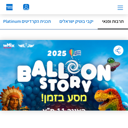
לג
תוכן
מרכזי
תרבות ופנאי
יקבי בוטיק ישראלים
תכנית הקרדיטים Platinum