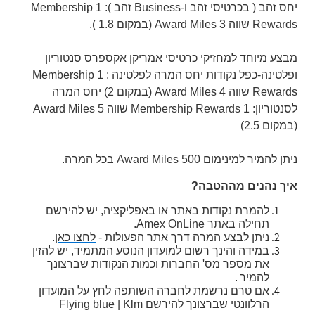
יחס זהב ( בכרטיסי זהב ו-Business זהב ): 1 Membership
Rewards שווה 3 Award Miles (במקום 1.8 ).
מבצע מיוחד למחזיקי כרטיסי אמריקן אקספרס סנטוריון
ופלטינה-כפל נקודות יחס המרה לפלטינה : 1 Membership
Rewards שווה 4 Award Miles (במקום 2) יחס המרה
לסנטוריון: 1 Membership Rewards שווה 5 Award Miles
(במקום 2.5)
ניתן להמיר למינימום 500 Award Miles בכל המרה.
איך נהנים מההטבה?
להמרת נקודות באתר או באפליקציה, יש להירשם
תחילה באתר
Amex OnLine
.
ניתן לבצע המרה דרך אתר הפעולות -
לחצו כאן
.
במידה והינך רשום למועדון הנוסע המתמיד, יש להזין
את מספר מס' החברות וכמות הנקודות שברצונך
להמיר
.
אם טרם נרשמת לחברה השותפה לחץ על המועדון
הרלוונטי שברצונך להירשם
Klm
|
Flying blue