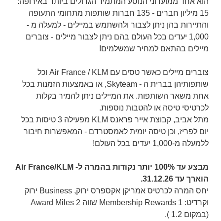
הוא אחד ממועדוני הנוסע המתמיד הגדולים ביותר באירופה:
15 מיליון חברים - 135 חברות שותפות מתחומי התעופה
והתיירות בהן ניתן לצבור ולהשתמש במיילים - למעלה מ -
1,000 יעדים בכל העולם בהם ניתן לצבור מיילים - צוברים
מיילים בהתאם למחיר שמשלמים!
צוברים מיילים כאשר טסים עם Air France / KLM וכל
שותפותיהן בברית ה - Skyteam, או באמצעות הזמנות בכל
אחת משאר השותפות. את המיילים ניתן להמיר בקלות
לכרטיסי טיסה או להטבות נוספות.
מתל אביב, קבוצת אייר פראנס KLM מפעילה 3 טיסות בכל
יום לפריז, וכן טיסה יומית לאמסטרדם - המאפשרות חיבור
ללמעלה מ-1,000 יעדים בכל העולם!
מבצע עד 100% יותר נקודות בהמרה ל- Air France/KLM
הוארך עד 31.12.26.
יחס המרה לכרטיס אמריקן אקספרס ירוק, Business ירוק
וקרדיט: 1 Membership Rewards שווה 2 Award Miles
(במקום 1.2 ).