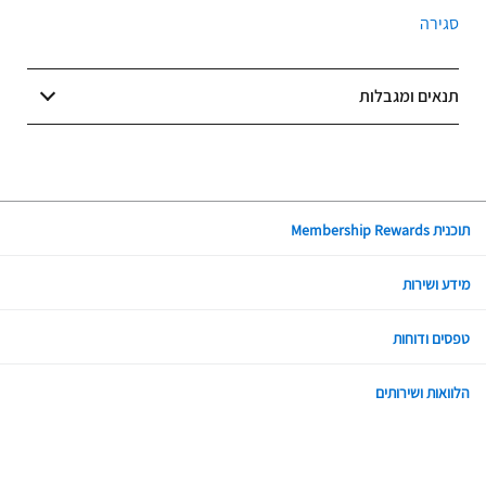
סגירה
תנאים ומגבלות
תוכנית Membership Rewards
מידע ושירות
טפסים ודוחות
הלוואות ושירותים
כתובת: בית ישראכרט, בני ברק, רחוב בר כוכבא 12
טלפון: *6272
;