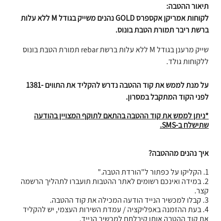
תיאור ההטבה:
לקוחות אמריקן אקספרס GOLD נהנים משייק בגודל M ללא עלות
ברשת ריבר תמורת הטבת בונוס.
שייק מרענן בגודל M
ללא עלות ברשת
rebar תמורת הטבת בונוס
ללקוחות גולד.
על מנת לממש את קוד ההטבה נדרש להקליד את התווים -1381
לפני הקוד המתקבל במסרון
.
*
ניתן לממש את קוד ההטבה בהתאם לתוקף המצויין בהודעה
שתישלח ב-
SMS
.
איך נהנים מההטבה?
1. הקליקו על כפתור ל"הורדת הטבה."
2. במידה ואינכם רשומים לאתר ההטבות תועברו לתהליך הרשמה
קצר.
3. קבלו למכשיר הנייד הודעה המכילה את קוד ההטבה.
4. בעת ההזמנה באפליקציה / עמדת השירות העצמי, יש להקליד
את קוד ההטבה אותו קיבלתם למכשיר הנייד.