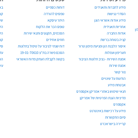
מידע לחברות ותאגידים
דוחות כספיים
בא
הסדרי נגישות
טפסים להורדה
קר
מידע אודות אשראי הוגן
היתר עיסקא
שי
אחריות תאגידית
טופס הכר את הלקוח
הל
ן
אודות החברה
הסכמים, תקנונים ותנאי שירות
הל
קניה בטוחה ברשת
חוזים אחידים
קר
איסור הלבנת הון ומניעת מימון טרור
דוח שנתי לציבור על טיפול בתלונות
סל
תעריפון ועמלות
הסכם פשרה בת"צ 19-01-70610
עדכוני MS
אמנת השירות - נציב תלונות הציבור
בקשה לקבלת העתק מדוח האשראי
הו
אמנת שירות
עיג
צור קשר
הודעות על שינויים
אבטחת מידע
תנאי שימוש באתרי אמריקן אקספרס
מדיניות הגנת הפרטיות של אמריקן
אקספרס
מידע על רכישות באינטרנט
סיום התקשרות
קריירה בישראכרט