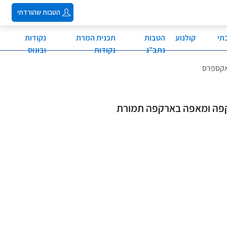
הטבות שהורדתי
תי
קולנוע
הטבות
תכנית המרת
נקודות
נתב"ג
נקודות
ובונוס
 אקספרס
ללקוחות תוכנית GOLD - קפה ומאפה בארקפה תמורת