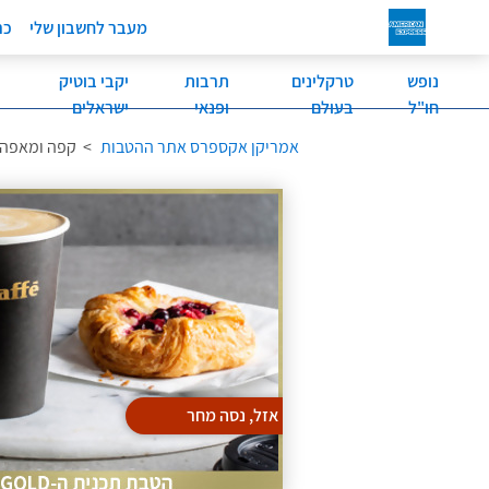
לג
מעבר לחשבון שלי
כר
תוכן
מרכזי
נופש
טרקלינים
תרבות
יקבי בוטיק
חו"ל
בעולם
ופנאי
ישראלים
אמריקן אקספרס אתר ההטבות
>
קפה ומאפה ב
אזל, נסה מחר