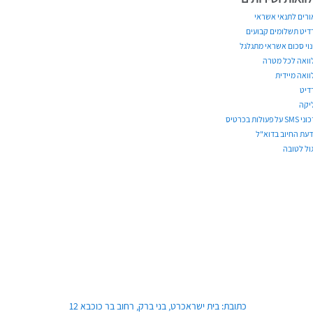
ורים לתנאי אשראי
דיט תשלומים קבועים
נוי סכום אשראי מתגלגל
וואה לכל מטרה
וואה מיידית
דיט
יקה
S על פעולות בכרטיס
דעת החיוב בדוא"ל
ול לטובה
כתובת: בית ישראכרט, בני ברק, רחוב בר כוכבא 12